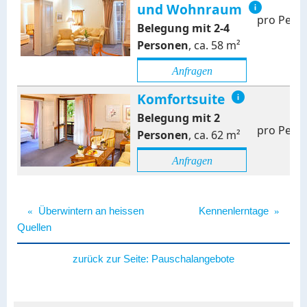
und Wohnraum
pro Pers
Belegung mit
2
-
4
Personen
,
ca.
58
m²
Anfragen
Komfortsuite
Belegung mit
2
pro Pers
Personen
,
ca.
62
m²
Anfragen
«
Überwintern an heissen
Kennenlerntage
»
Quellen
zurück zur Seite:
Pauschalangebote