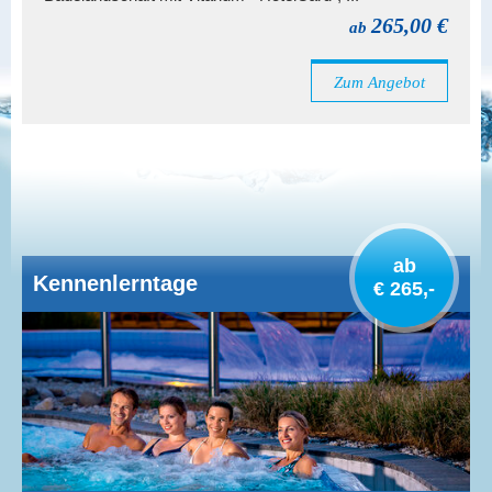
265,00 €
ab
Zum Angebot
ab
Kennenlerntage
€ 265,-