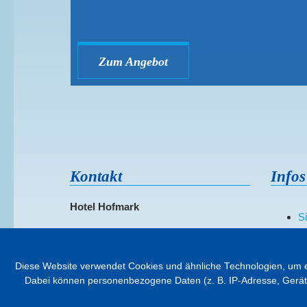
Zum Angebot
Kontakt
Infos
Hotel Hofmark
S
D
Kurallee 3
C
84364 Bad Birnbach
In
Diese Website verwendet Cookies und ähnliche Technologien, um ex
Dabei können personenbezogene Daten (z. B. IP-Adresse, Geräteken
Telefon: 08563/2960
I
Fax: 08563/296295
Ba