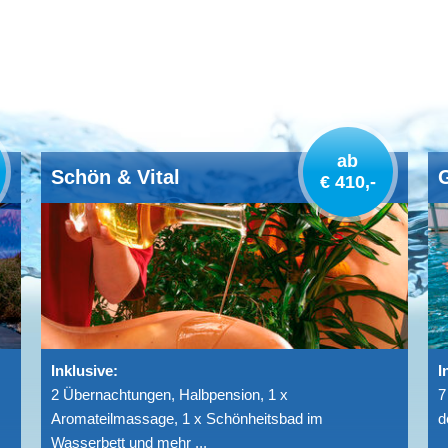
ab
Schön & Vital
€ 410,-
Inklusive:
I
2 Übernachtungen, Halbpension, 1 x
7
Aromateilmassage, 1 x Schönheitsbad im
d
Wasserbett und mehr ...