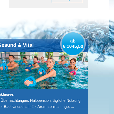
ab
Gesund & Vital
Erholu
€ 1045,50
nklusive:
Inklusive:
 Übernachtungen, Halbpension, tägliche Nutzung
7 Übernach
er Badelandschaft, 2 x Aromateilmassage, ...
der Badelan