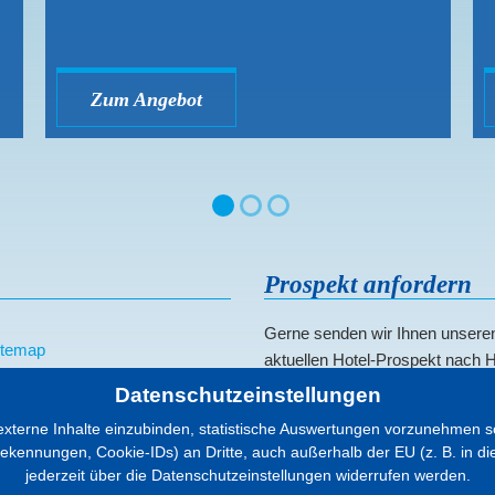
Zum Angebot
Prospekt anfordern
Gerne senden wir Ihnen unsere
itemap
aktuellen Hotel-Prospekt nach 
atenschutz
Datenschutzeinstellungen
ookies
Zum Formular...
fos
terne Inhalte einzubinden, statistische Auswertungen vorzunehmen so
nungen, Cookie-IDs) an Dritte, auch außerhalb der EU (z. B. in die US
mpressum
jederzeit über die Datenschutzeinstellungen widerrufen werden.
rrierefreiheit