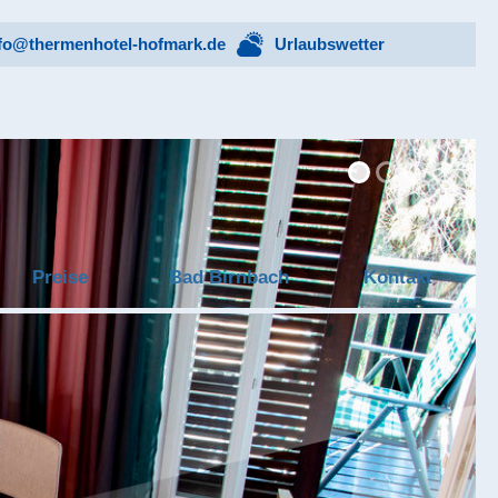
fo@thermenhotel-hofmark.de
Urlaubswetter
Preise
Bad Birnbach
Kontakt