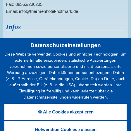
Fax: 08563/296295
Email: info@thermenhotel-hofmark.de
Infos
Sitemap
Datenschutzeinstellungen
Datenschutz
Diese Website verwendet Cookies und ähnliche Technologien, um
Cookies
externe Inhalte einzubinden, statistische Auswertungen
Infos
vorzunehmen sowie personalisierte und nicht-personalisierte
Impressum
Werbung anzuzeigen. Dabei können personenbezogene Daten
(z. B. IP-Adresse, Gerätekennungen, Cookie-IDs) an Dritte, auch
Barrierefreiheit
außerhalb der EU (z. B. in die USA), übermittelt werden. Ihre
Einwilligung ist freiwillig und kann jederzeit über die
Datenschutzeinstellungen widerrufen werden.
Prospekt anfordern
🍪 Alle Cookies akzeptieren
Gerne senden wir Ihnen unseren aktuellen Hotel-Prospekt
nach Hause.
Notwendige Cookies zulassen
Zum Formular...