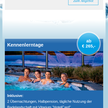
Zum Angebot
ab
Kennenlerntage
€ 265,-
Inklusive:
2 Übernachtungen, Halbpension, tägliche Nutzung der
Badelandschaft mit Vitarium "HotelCard", ...